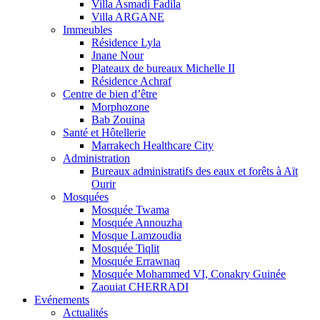
Villa Asmadi Fadila
Villa ARGANE
Immeubles
Résidence Lyla
Jnane Nour
Plateaux de bureaux Michelle II
Résidence Achraf
Centre de bien d’être
Morphozone
Bab Zouina
Santé et Hôtellerie
Marrakech Healthcare City
Administration
Bureaux administratifs des eaux et forêts à Aït
Ourir
Mosquées
Mosquée Twama
Mosquée Annouzha
Mosque Lamzoudia
Mosquée Tiqlit
Mosquée Errawnaq
Mosquée Mohammed VI, Conakry Guinée
Zaouiat CHERRADI
Evénements
Actualités