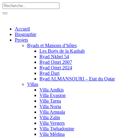
Accueil
Biographie
Projets
Ryads et Maisons d’hôtes
Les Borjs de la Kasbah
Ryad Nkhel 54
Ryad Omri 2007
Ryad Omri 2024
Ryad Dari
Ryad ALMANSOURI – Etat du Qatar
Villas
Villa Amlkis
Villa Evasion
Villa Targa
Villa Noria
Villa Amgala
Villa Zalin
Villa Vergers
Villa Tighadouine
Villa Médina