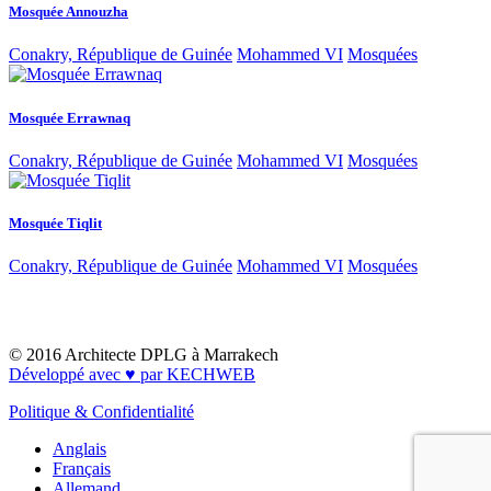
Mosquée Annouzha
Conakry, République de Guinée
Mohammed VI
Mosquées
Mosquée Errawnaq
Conakry, République de Guinée
Mohammed VI
Mosquées
Mosquée Tiqlit
Conakry, République de Guinée
Mohammed VI
Mosquées
© 2016 Architecte DPLG à Marrakech
Développé avec ♥ par KECHWEB
Politique & Confidentialité
Anglais
Français
Allemand