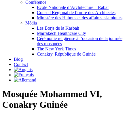
Conférence
École Nationale d’Architecture – Rabat
Conseil Régional de l’ordre des Architectes
Ministère des Habous et des affaires islamiques
Média
Les Borjs de la Kasbah
Marrakech Healthcare City
Cérémonie religieuse à l’occasion de la journée
des mosquées
The New York Times
Conakry, République de Guinée
Blog
Contact
Mosquée Mohammed VI,
Conakry Guinée