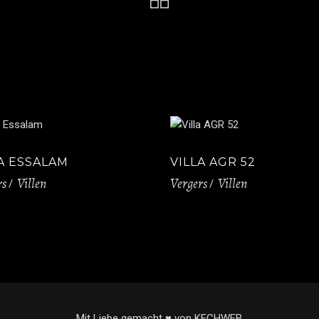
A ESSALAM
VILLA AGR 52
rs
Villen
Vergers
Villen
Mit Liebe gemacht ♥ von KECHWEB