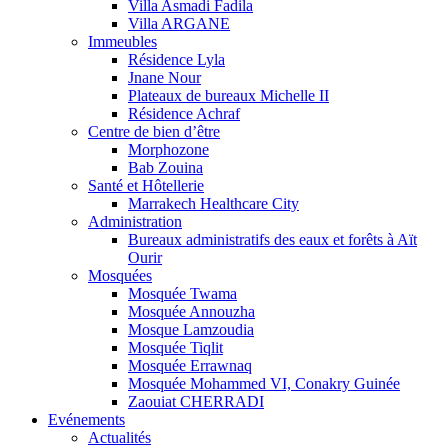
Villa Asmadi Fadila
Villa ARGANE
Immeubles
Résidence Lyla
Jnane Nour
Plateaux de bureaux Michelle II
Résidence Achraf
Centre de bien d’être
Morphozone
Bab Zouina
Santé et Hôtellerie
Marrakech Healthcare City
Administration
Bureaux administratifs des eaux et forêts à Aït
Ourir
Mosquées
Mosquée Twama
Mosquée Annouzha
Mosque Lamzoudia
Mosquée Tiqlit
Mosquée Errawnaq
Mosquée Mohammed VI, Conakry Guinée
Zaouiat CHERRADI
Evénements
Actualités