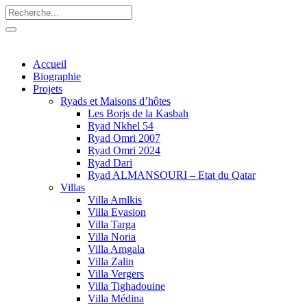
Accueil
Biographie
Projets
Ryads et Maisons d’hôtes
Les Borjs de la Kasbah
Ryad Nkhel 54
Ryad Omri 2007
Ryad Omri 2024
Ryad Dari
Ryad ALMANSOURI – Etat du Qatar
Villas
Villa Amlkis
Villa Evasion
Villa Targa
Villa Noria
Villa Amgala
Villa Zalin
Villa Vergers
Villa Tighadouine
Villa Médina