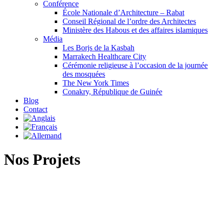
Conférence
École Nationale d’Architecture – Rabat
Conseil Régional de l’ordre des Architectes
Ministère des Habous et des affaires islamiques
Média
Les Borjs de la Kasbah
Marrakech Healthcare City
Cérémonie religieuse à l’occasion de la journée
des mosquées
The New York Times
Conakry, République de Guinée
Blog
Contact
Nos Projets