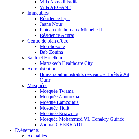
Villa Asmadi Fadila
Villa ARGANE
Immeubles
Résidence Lyla
Jnane Nour
Plateaux de bureaux Michelle II
Résidence Achraf
Centre de bien d’être
Morphozone
Bab Zouina
Santé et Hôtellerie
Marrakech Healthcare City
Administration
Bureaux administratifs des eaux et forêts à Aït
Ourir
Mosquées
Mosquée Twama
Mosquée Annouzha
Mosque Lamzoudia
Mosquée Tiqlit
Mosquée Errawnaq
Mosquée Mohammed VI, Conakry Guinée
Zaouiat CHERRADI
Evénements
Actualités