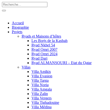
Accueil
Biographie
Projets
Ryads et Maisons d’hôtes
Les Borjs de la Kasbah
Ryad Nkhel 54
Ryad Omri 2007
Ryad Omri 2024
Ryad Dari
Ryad ALMANSOURI – Etat du Qatar
Villas
Villa Amlkis
Villa Evasion
Villa Targa
Villa Noria
Villa Amgala
Villa Zalin
Villa Vergers
Villa Tighadouine
Villa Médina