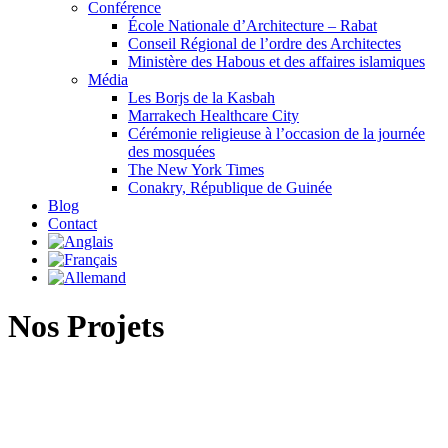
Conférence
École Nationale d’Architecture – Rabat
Conseil Régional de l’ordre des Architectes
Ministère des Habous et des affaires islamiques
Média
Les Borjs de la Kasbah
Marrakech Healthcare City
Cérémonie religieuse à l’occasion de la journée
des mosquées
The New York Times
Conakry, République de Guinée
Blog
Contact
Nos Projets