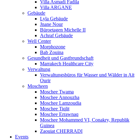
Villa Asmadi Fadila
Villa ARGANE
Gebäude
Lyla Gebäude
Jnane Nour
Büroetagen Michelle II
Achraf Gebäude
Well Center
Morphozone
Bab Zouina
Gesundheit und Gastfreundschaft
Marrakech Healthcare City
Verwaltung
Verwaltungsbüros für Wasser und Wälder in Aït
Ourir
Moscheen
Moschee Twama
Moschee Annouzha
Moschee Lamzoudia
Moschee Tiqlit
Moschee Errawnaq
Moschee Mohammed VI, Conakry, Republik
Guinea
Zaouiat CHERRADI
Events