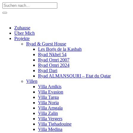
Zuhause
Über Mich
Projekte
Ryad & Guest House
Les Borjs de la Kasbah
Ryad Nkhel 54
Ryad Omri 2007
Ryad Omri 2024
Ryad Dari
Ryad ALMANSOURI – Etat du Qatar
Villen
Villa Amlkis
Villa Evasion
Villa Targa
Villa Noria
Villa Amgala
Villa Zalin
Villa Vergers
Villa Tighadouine
Villa Medina